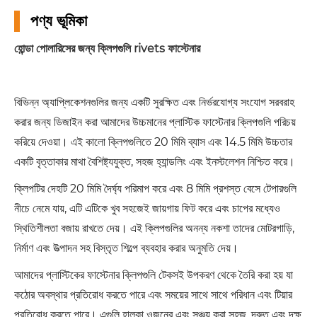
পণ্য ভূমিকা
হোন্ডা পোলারিসের জন্য ক্লিপগুলি rivets ফাস্টেনার
বিভিন্ন অ্যাপ্লিকেশনগুলির জন্য একটি সুরক্ষিত এবং নির্ভরযোগ্য সংযোগ সরবরাহ
করার জন্য ডিজাইন করা আমাদের উচ্চমানের প্লাস্টিক ফাস্টেনার ক্লিপগুলি পরিচয়
করিয়ে দেওয়া। এই কালো ক্লিপগুলিতে 20 মিমি ব্যাস এবং 14.5 মিমি উচ্চতার
একটি বৃত্তাকার মাথা বৈশিষ্ট্যযুক্ত, সহজ হ্যান্ডলিং এবং ইনস্টলেশন নিশ্চিত করে।
ক্লিপটির দেহটি 20 মিমি দৈর্ঘ্য পরিমাপ করে এবং 8 মিমি প্রশস্ত বেসে টেপারগুলি
নীচে নেমে যায়, এটি এটিকে খুব সহজেই জায়গায় ফিট করে এবং চাপের মধ্যেও
স্থিতিশীলতা বজায় রাখতে দেয়। এই ক্লিপগুলির অনন্য নকশা তাদের মোটরগাড়ি,
নির্মাণ এবং উত্পাদন সহ বিস্তৃত শিল্পে ব্যবহার করার অনুমতি দেয়।
আমাদের প্লাস্টিকের ফাস্টেনার ক্লিপগুলি টেকসই উপকরণ থেকে তৈরি করা হয় যা
কঠোর অবস্থার প্রতিরোধ করতে পারে এবং সময়ের সাথে সাথে পরিধান এবং টিয়ার
প্রতিরোধ করতে পারে। এগুলি হালকা ওজনের এবং সঞ্চয় করা সহজ, দ্রুত এবং দক্ষ