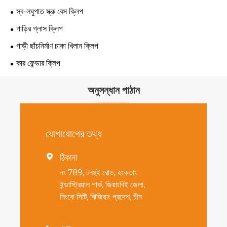
স্ব-লঘুপাত স্ক্রু বেস ক্লিপ
গাড়ির গ্লাস ক্লিপ
গাড়ী ছাঁচনির্মাণ চাকা খিলান ক্লিপ
কার ফেন্ডার ক্লিপ
অনুসন্ধান পাঠান
যোগাযোগের তথ্য
ঠিকানা

নং 789, টনহুই রোড, হংকতাং
ইন্ডাস্ট্রিয়াল পার্ক, জিয়াংবিই জেলা,
নিংবো সিটি, ঝিজিয়াং প্রদেশ, চীন