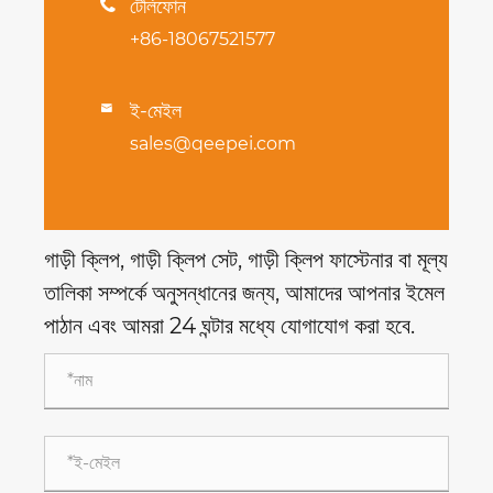
টেলিফোন

+86-18067521577
ই-মেইল

sales@qeepei.com
গাড়ী ক্লিপ, গাড়ী ক্লিপ সেট, গাড়ী ক্লিপ ফাস্টেনার বা মূল্য
তালিকা সম্পর্কে অনুসন্ধানের জন্য, আমাদের আপনার ইমেল
পাঠান এবং আমরা 24 ঘন্টার মধ্যে যোগাযোগ করা হবে.