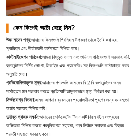
কেন কিপেই অটো বেছে নিন?
উচ্চ মানের পণ্য:
আমাদের ক্লিপগুলি প্রিমিয়াম উপকরণ থেকে তৈরি করা হয়,
স্থায়িত্ব এবং দীর্ঘমেয়াদী কর্মক্ষমতা নিশ্চিত করে।
কাস্টমাইজেশন পরিষেবা:
আমরা বিস্তৃত ওএম এবং ওডিএম পরিষেবাগুলি সরবরাহ করি,
ক্লায়েন্টদের নির্দিষ্ট লোগো, ডিজাইন এবং প্যাকেজিং সহ ক্লিপগুলি কাস্টমাইজ করার
অনুমতি দেয়।
প্রতিযোগিতামূলক মূল্য:
আমাদের পণ্যগুলি আমাদের বি 2 বি ক্লায়েন্টদের জন্য
সর্বোত্তম মান সরবরাহ করতে প্রতিযোগিতামূলকভাবে মূল্য নির্ধারণ করা হয়।
নির্ভরযোগ্য বিতরণ:
আমরা আপনার ব্যবসায়ের প্রয়োজনীয়তা পূরণের জন্য সময়মতো
অর্ডার সরবরাহ নিশ্চিত করি।
দুর্দান্ত গ্রাহক সমর্থন:
আমাদের ডেডিকেটেড টিম একটি বিরামবিহীন সংগ্রহের
অভিজ্ঞতা নিশ্চিত করতে প্রযুক্তিগত সহায়তা, পণ্য নির্বাচন সহায়তা এবং বিক্রয়-
পরবর্তী সহায়তা সরবরাহ করে।