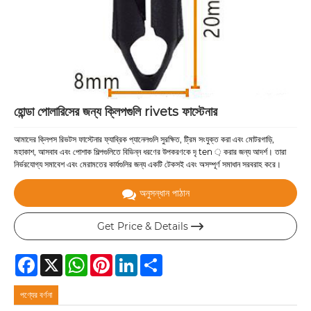
হোন্ডা পোলারিসের জন্য ক্লিপগুলি rivets ফাস্টেনার
আমাদের ক্লিপস রিভটস ফাস্টেনার ফ্যাব্রিক প্যানেলগুলি সুরক্ষিত, ট্রিম সংযুক্ত করা এবং মোটরগাড়ি,
মহাকাশ, আসবাব এবং পোশাক শিল্পগুলিতে বিভিন্ন ধরণের উপকরণকে দৃ ten ় করার জন্য আদর্শ। তারা
নির্ভরযোগ্য সমাবেশ এবং মেরামতের কার্যগুলির জন্য একটি টেকসই এবং অসম্পূর্ণ সমাধান সরবরাহ করে।
অনুসন্ধান পাঠান
Get Price & Details

Facebook
X
WhatsApp
Pinterest
LinkedIn
Share
পণ্যের বর্ণনা