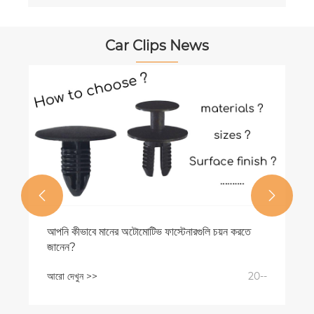
Car Clips News


আসুন এবং কিপির গাড়ি ক্লিপস এবং ফাস্টেনার প্রোডাকশন
কারখানাটি দেখুন
আরো দেখুন >>
20--