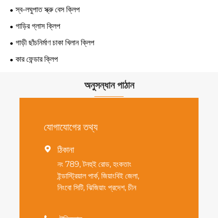
স্ব-লঘুপাত স্ক্রু বেস ক্লিপ
গাড়ির গ্লাস ক্লিপ
গাড়ী ছাঁচনির্মাণ চাকা খিলান ক্লিপ
কার ফেন্ডার ক্লিপ
অনুসন্ধান পাঠান
যোগাযোগের তথ্য
ঠিকানা

নং 789, টনহুই রোড, হংকতাং
ইন্ডাস্ট্রিয়াল পার্ক, জিয়াংবিই জেলা,
নিংবো সিটি, ঝিজিয়াং প্রদেশ, চীন