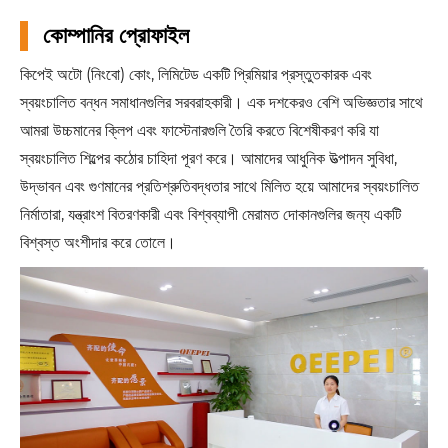
কোম্পানির প্রোফাইল
কিপেই অটো (নিংবো) কোং, লিমিটেড একটি প্রিমিয়ার প্রস্তুতকারক এবং
স্বয়ংচালিত বন্ধন সমাধানগুলির সরবরাহকারী। এক দশকেরও বেশি অভিজ্ঞতার সাথে
আমরা উচ্চমানের ক্লিপ এবং ফাস্টেনারগুলি তৈরি করতে বিশেষীকরণ করি যা
স্বয়ংচালিত শিল্পের কঠোর চাহিদা পূরণ করে। আমাদের আধুনিক উত্পাদন সুবিধা,
উদ্ভাবন এবং গুণমানের প্রতিশ্রুতিবদ্ধতার সাথে মিলিত হয়ে আমাদের স্বয়ংচালিত
নির্মাতারা, যন্ত্রাংশ বিতরণকারী এবং বিশ্বব্যাপী মেরামত দোকানগুলির জন্য একটি
বিশ্বস্ত অংশীদার করে তোলে।