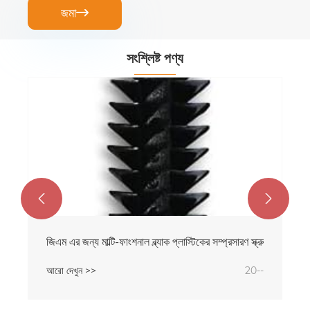
জমা

সংশ্লিষ্ট পণ্য


জিএম এর জন্য মাল্টি-ফাংশনাল ব্ল্যাক প্লাস্টিকের সম্প্রসারণ স্ক্রু
আরো দেখুন >>
20--