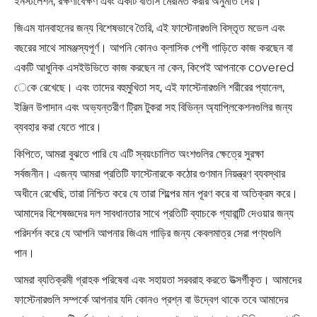
ইনস্টলেশন, রক্ষণাবেক্ষণ এবং একটি বাতাস মেরামত করার অনুমতি দেয়।
জিএম যানবাহনের জন্য বিশেষভাবে তৈরি, এই ফাস্টেনারগুলি বিস্তৃত মডেল এবং
বছরের সাথে সামঞ্জস্যপূর্ণ। আপনি কোনও ক্লাসিক পেশী গাড়িতে কাজ করছেন বা
একটি আধুনিক এসইউভিতে কাজ করছেন না কেন, কিপেই আপনাকে covered
েকে রেখেছে। এবং তাদের বহুমুখিতা সহ, এই ফাস্টেনারগুলি শরীরের প্যানেল,
ইঞ্জিন উপাদান এবং অভ্যন্তরীণ ট্রিম টুকরা সহ বিভিন্ন অ্যাপ্লিকেশনগুলির জন্য
ব্যবহার করা যেতে পারে।
কিপিতে, আমরা বুঝতে পারি যে এটি স্বয়ংচালিত অংশগুলির ক্ষেত্রে সুরক্ষা
সর্বজনীন। এজন্য আমরা প্রতিটি ফাস্টেনারকে কঠোর গুণমান নিয়ন্ত্রণ ব্যবস্থার
অধীনে রেখেছি, তারা নিশ্চিত করে যে তারা শিল্পের মান পূরণ করে বা অতিক্রম করে।
আমাদের বিশেষজ্ঞদের দল সাবধানতার সাথে প্রতিটি ব্যাচকে গ্যারান্টি দেওয়ার জন্য
পরিদর্শন করে যে আপনি আপনার জিএম গাড়ির জন্য কেবলমাত্র সেরা পণ্যগুলি
পান।
আমরা ব্যতিক্রমী গ্রাহক পরিষেবা এবং সহায়তা সরবরাহ করতে উত্সর্গীকৃত। আমাদের
ফাস্টেনারগুলি সম্পর্কে আপনার যদি কোনও প্রশ্ন বা উদ্বেগ থাকে তবে আমাদের